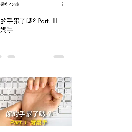
需時 2 分鐘
手累了嗎? Part. III
媽媽手