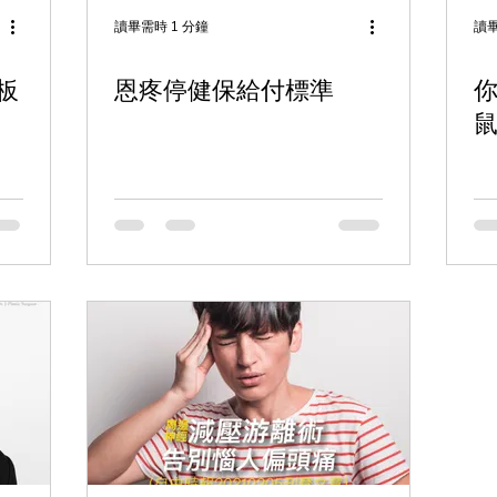
讀畢需時 1 分鐘
讀畢
恩疼停健保給付標準
你的