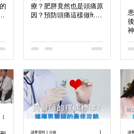
的
療？肥胖竟然也是頭痛原
o
因？預防頭痛這樣做ft.陳
信宏醫師【ME美醫誌】
讀畢需時 1 分鐘
讀畢