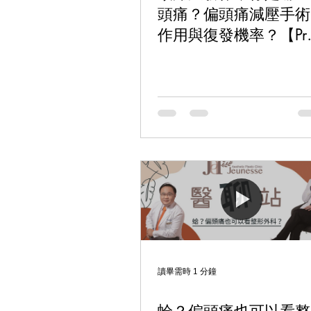
頭痛？偏頭痛減壓手術
作用與復發機率？【Pr
好醫】
讀畢需時 1 分鐘