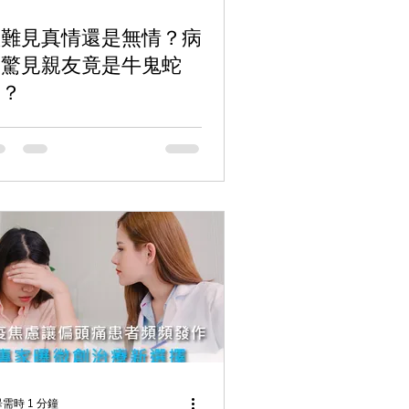
患難見真情還是無情？病
後驚見親友竟是牛鬼蛇
神？
需時 1 分鐘