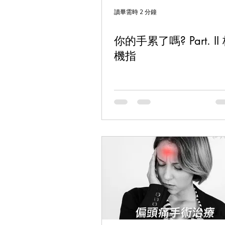
讀畢需時 2 分鐘
你的手累了嗎? Part. II 板
機指