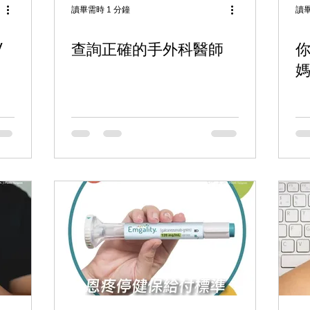
讀畢需時 1 分鐘
讀畢
查詢正確的手外科醫師
你的