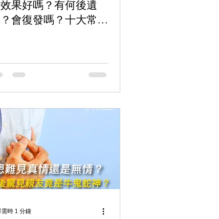
術效果好嗎？有何後遺
症？會復發嗎？十大常見
題秒答！』【Pro好
醫】
需時 1 分鐘