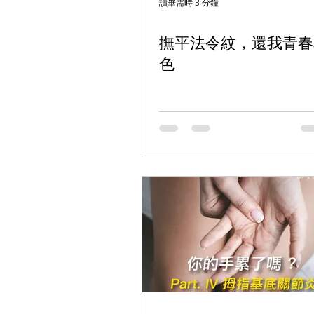
讀畢需時 3 分鐘
撫平法令紋，還我青春
色