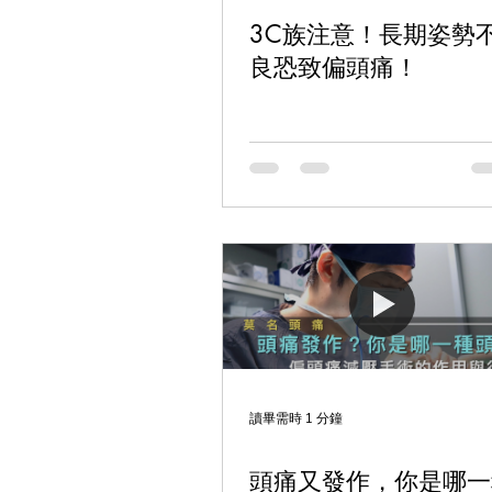
3C族注意！長期姿勢
良恐致偏頭痛！
讀畢需時 1 分鐘
頭痛又發作，你是哪一