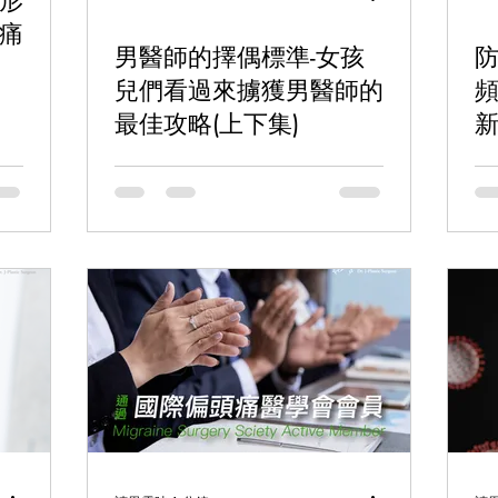
形
痛
男醫師的擇偶標準-女孩
兒們看過來擄獲男醫師的
頻
最佳攻略(上下集)