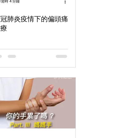
需時 4 分鐘
新冠肺炎疫情下的偏頭痛
治療