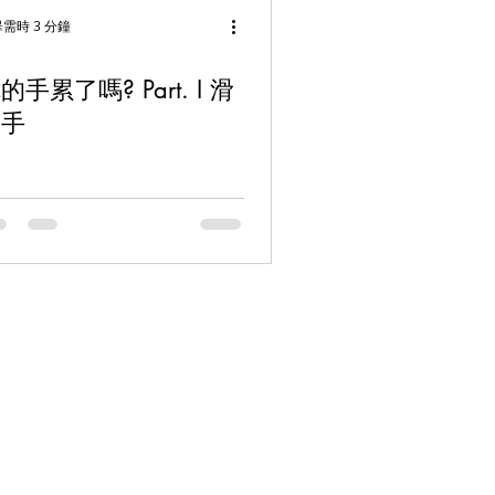
需時 3 分鐘
手累了嗎? Part. I 滑
鼠手