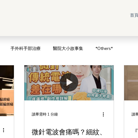
首
手外科手部治療
醫院大小故事集
*Others*
讀畢需時 1 分鐘
讀畢
微針電波會痛嗎？細紋、