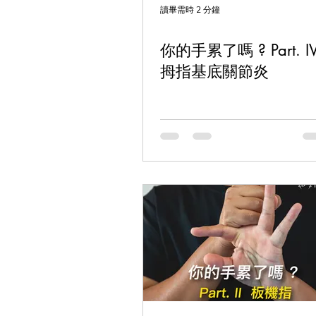
讀畢需時 2 分鐘
你的手累了嗎 ? Part. IV
拇指基底關節炎