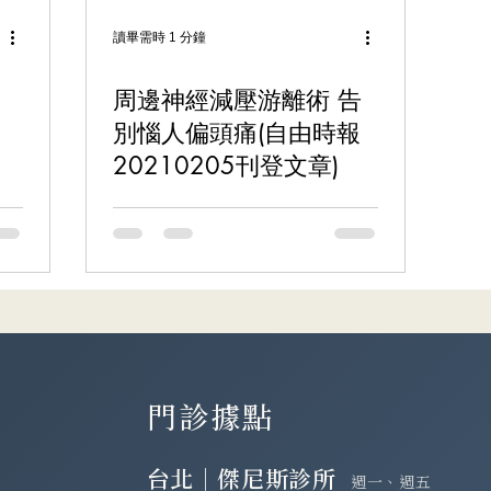
讀畢需時 1 分鐘
周邊神經減壓游離術 告
別惱人偏頭痛(自由時報
20210205刊登文章)
門診據點
台北｜傑尼斯診所
週一、週五