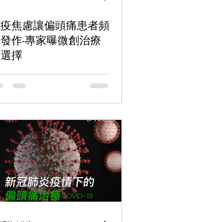
防疫焦慮讓偏頭痛患者頻
發作-專家曝微創治療
新選擇