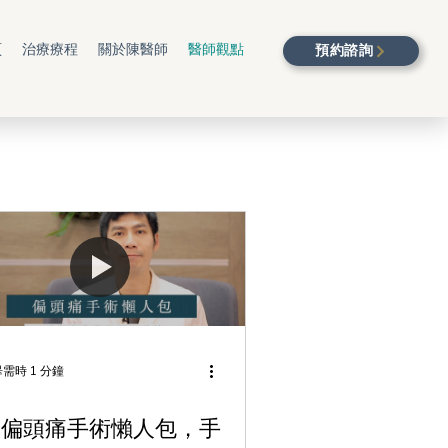
預約諮詢
頁
治療療程
關於陳醫師
醫師觀點
需時 1 分鐘
『偏頭痛手術懶人包，手