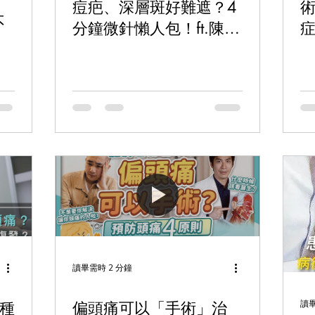
痘疤、深層斑好難遮？4
不
分鐘微針懶人包！ft.陳信
宏醫師【ME美醫誌】
問
讀畢需時 2 分鐘
讀畢
種
偏頭痛可以「手術」治