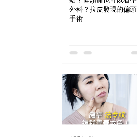
蛤？偏頭痛也可以看整
外科？拉皮發現的偏頭
手術