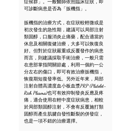
症候群」。一般醫師依照臨床症狀，即
可診斷病患是否為「扳機指」。
扳機指的治療方式，在症狀較輕微或是
初次發生的急性期，建議可以局部注射
類固醇，口服消炎止痛藥，配合適當的
休息及相關復健治療，大多可以恢復良
好。但對於症狀嚴重或反覆發作的病患
而言，則建議採取手術治療，一般只需
在患部掌指間關節處，利用一個約一公
分左右的傷口，即可有效治療扳機指，
恢復期短復發率低。另外
近年來，局部
注射自體高濃度血小板血漿
PRP (Platelet-
Rich Plasma)
也可有效抑制發炎反應及疼
痛，適合使用在輕中度症狀病患，相較
於局部類固醇注射，不會有反覆施打類
固醇而產生肌腱自發性斷裂的併發症，
也是一項不錯的治療選擇。