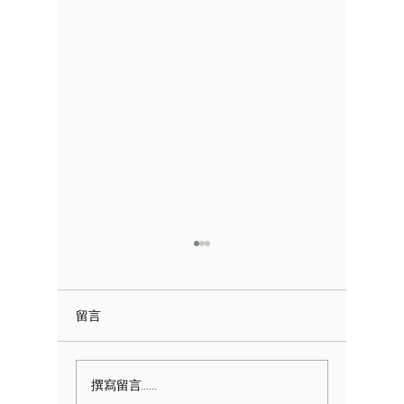
留言
查詢正確的手外科醫師
你的手累了嗎? Pa
撰寫留言......