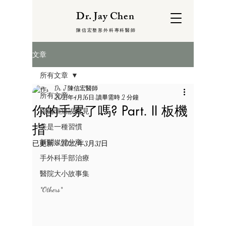
Dr. Jay Chen
陳信宏整形外科專科醫師
文章
所有文章
Dr. J 陳信宏醫師
所有文章
2021年4月16日
讀畢需時 2 分鐘
你的手累了嗎? Part. II 板機
跟偏頭痛說再見
指
美是一種習慣
新聞媒體分享
已更新：
2022年3月31日
手外科手部治療
醫院大小故事集
*Others*