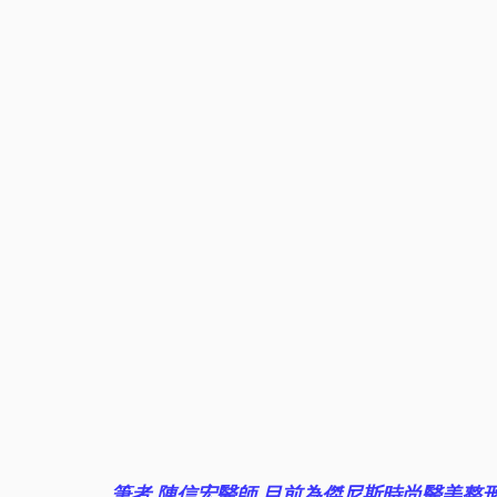
筆者 陳信宏醫師 目前為傑尼斯時尚醫美整