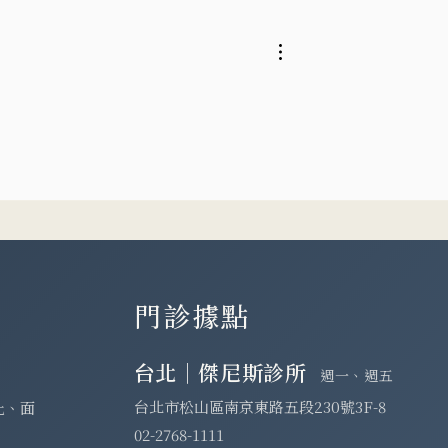
術懶人包，手術效
頭痛又發作，你是哪一種頭
何後遺症？會復發
痛？偏頭痛減壓手術的作用
見問題秒答！』
復發機率？【Pro好醫】
】
門診據點
台北｜傑尼斯診所
週一、週五
台北市松山區南京東路五段230號3F-8
化、面
02-2768-1111