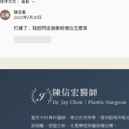
3C族注意！長期姿勢不良恐致
『偏頭痛手
排序方式：
最新
偏頭痛！
果好嗎？有
陳宜蓁
嗎？十大常
2022年7月30日
【Pro好醫
打擾了，我想問這個療程價位怎麼算
按讚
回覆
陳信宏醫師
Dr. Jay Chen｜Plastic Surgeon
整形外科專科醫師，專注自然美學，提供眼周年輕
部精雕、微整注射、光電療程與偏頭痛治療。