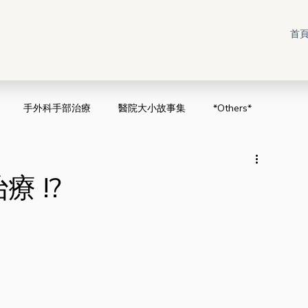
首
手外科手部治療
醫院大小故事集
*Others*
 !?